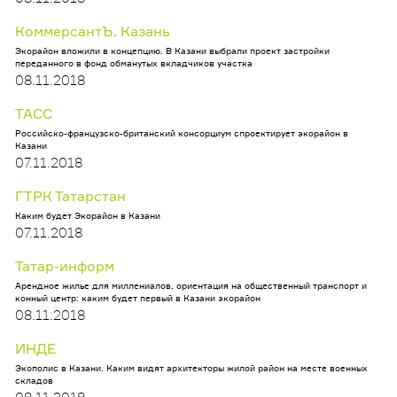
КоммерсантЪ. Казань
Экорайон вложили в концепцию. В Казани выбрали проект застройки
переданного в фонд обманутых вкладчиков участка
08.11.2018
ТАСС
Российско-французско-британский консорциум спроектирует экорайон в
Казани
07.11.2018
ГТРК Татарстан
Каким будет Экорайон в Казани
07.11.2018
Татар-информ
Арендное жилье для миллениалов, ориентация на общественный транспорт и
конный центр: каким будет первый в Казани экорайон
08.11.2018
ИНДЕ
Экополис в Казани. Каким видят архитекторы жилой район на месте военных
складов
08.11.2018