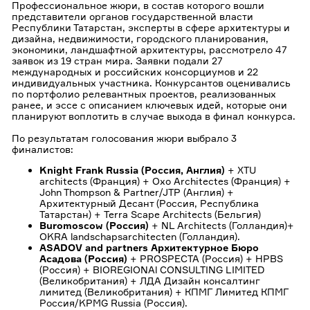
Профессиональное жюри, в состав которого вошли
представители органов государственной власти
Республики Татарстан, эксперты в сфере архитектуры и
дизайна, недвижимости, городского планирования,
экономики, ландшафтной архитектуры, рассмотрело 47
заявок из 19 стран мира. Заявки подали 27
международных и российских консорциумов и 22
индивидуальных участника. Конкурсантов оценивались
по портфолио релевантных проектов, реализованных
ранее, и эссе с описанием ключевых идей, которые они
планируют воплотить в случае выхода в финал конкурса.
По результатам голосования жюри выбрало 3
финалистов:
Knight Frank Russia (Россия, Англия)
+ XTU
architects (Франция) + Oxo Architectes (Франция) +
John Thompson & Partner/JTP (Англия) +
Архитектурный Десант (Россия, Республика
Татарстан) + Terra Scape Architects (Бельгия)
Buromoscow (Россия)
+ NL Architects (Голландия)+
OKRA landschapsarchitecten (Голландия).
ASADOV and partners Архитектурное Бюро
Асадова (Россия)
+ PROSPECTA (Россия) + HPBS
(Россия) + BIOREGIONAl CONSULTING LIMITED
(Великобритания) + ЛДА Дизайн консалтинг
лимитед (Великобритания) + КПМГ Лимитед КПМГ
Россия/KPMG Russia (Россия).