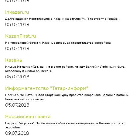
05.07.2018
inkazan.ru
Долгожданная монетизация: в Казани на землях РФП построят экорайон
05.07.2018
KazanFirst.ru
На «пороховой бочке»: Казань взялась за строительство экорайона
05.07.2018
Казань
Ильсур Метшин: «Где, как не в этом районе, между Волгой и Лебяжьим, быть
экорайону и жилью XXI века?»
05.07.2018
Информагентство "Татар-информ"
Премьер-министр РТ дал старт конкурсу проектов экорайона Казани в помощь
банковским погорельцам
05.07.2018
Российская газета
Выручит "деревня". Чтобы помочь обманутым вкладчикам, в Казани построят
экорайон
09.07.2018