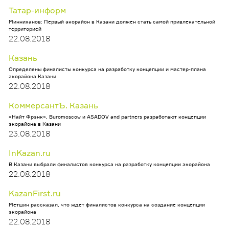
Татар-информ
Минниханов: Первый экорайон в Казани должен стать самой привлекательной
территорией
22.08.2018
Казань
Определены финалисты конкурса на разработку концепции и мастер-плана
экорайона Казани
22.08.2018
КоммерсантЪ. Казань
«Найт Фрэнк», Buromoscow и ASADOV and partners разработают концепции
экорайона в Казани
23.08.2018
InKazan.ru
В Казани выбрали финалистов конкурса на разработку концепции экорайона
22.08.2018
KazanFirst.ru
Метшин рассказал, что ждет финалистов конкурса на создание концепции
экорайона
22.08.2018