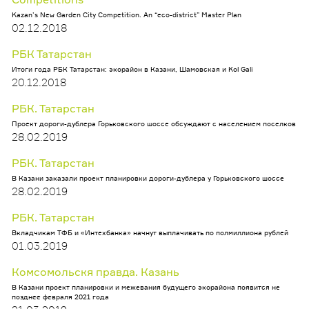
Kazan’s New Garden City Competition. An “eco-district” Master Plan
02.12.2018
РБК Татарстан
Итоги года РБК Татарстан: экорайон в Казани, Шамовская и Kol Gali
20.12.2018
РБК. Татарстан
Проект дороги-дублера Горьковского шоссе обсуждают с населением поселков
28.02.2019
РБК. Татарстан
В Казани заказали проект планировки дороги-дублера у Горьковского шоссе
28.02.2019
РБК. Татарстан
Вкладчикам ТФБ и «Интехбанка» начнут выплачивать по полмиллиона рублей
01.03.2019
Комсомольскя правда. Казань
В Казани проект планировки и межевания будущего экорайона появится не
позднее февраля 2021 года