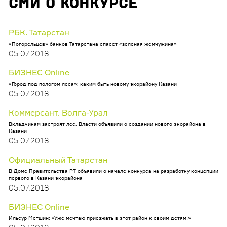
СМИ о конкурсе
РБК. Татарстан
«Погорельцев» банков Татарстана спасет «зеленая жемчужина»
05.07.2018
БИЗНЕС Online
«Город под пологом леса»: каким быть новому экорайону Казани
05.07.2018
Коммерсант. Волга-Урал
Вкладчикам застроят лес. Власти объявили о создании нового экорайона в
Казани
05.07.2018
Официальный Татарстан
В Доме Правительства РТ объявили о начале конкурса на разработку концепции
первого в Казани экорайона
05.07.2018
БИЗНЕС Online
Ильсур Метшин: «Уже мечтаю приезжать в этот район к своим детям!»