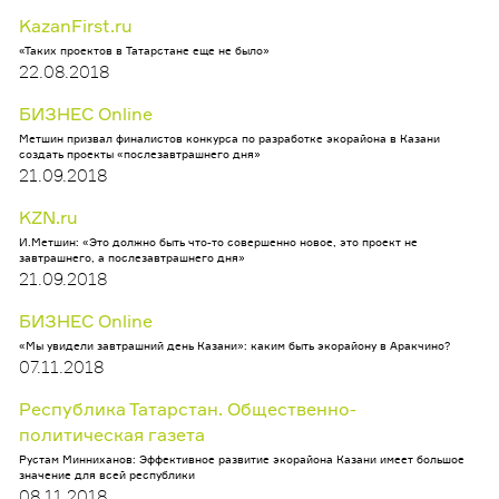
KazanFirst.ru
«Таких проектов в Татарстане еще не было»
22.08.2018
БИЗНЕС Online
Метшин призвал финалистов конкурса по разработке экорайона в Казани
создать проекты «послезавтрашнего дня»
21.09.2018
KZN.ru
И.Метшин: «Это должно быть что-то совершенно новое, это проект не
завтрашнего, а послезавтрашнего дня»
21.09.2018
БИЗНЕС Online
«Мы увидели завтрашний день Казани»: каким быть экорайону в Аракчино?
07.11.2018
Республика Татарстан. Общественно-
политическая газета
Рустам Минниханов: Эффективное развитие экорайона Казани имеет большое
значение для всей республики
08.11.2018