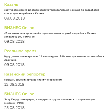
Казань
100 участников из 12 стран зарегистрировались на конкурс по разработке
концепции экорайона в Казани
08.08.2018
БИЗНЕС Online
«Тема оказалась трендовой»: проектировать первый экорайон в Казани
заявилось 100 компаний
09.08.2018
Реальное время
Нурутдинов замахнулся на 12 миллиардов. В Казани презентовали экорайон в
Аракчино
09.08.2018
Казанский репортер
Прощай, оружие: артбаза станет экорайоном
12.08.2018
БИЗНЕС Online
Заху Хадид развернули, в лидерах – друзья Фишман: кто спроектирует
экорайон РФП?
23.08.2018