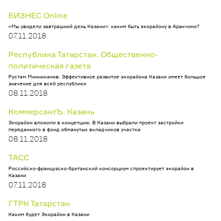
БИЗНЕС Online
«Мы увидели завтрашний день Казани»: каким быть экорайону в Аракчино?
07.11.2018
Республика Татарстан. Общественно-
политическая газета
Рустам Минниханов: Эффективное развитие экорайона Казани имеет большое
значение для всей республики
08.11.2018
КоммерсантЪ. Казань
Экорайон вложили в концепцию. В Казани выбрали проект застройки
переданного в фонд обманутых вкладчиков участка
08.11.2018
ТАСС
Российско-французско-британский консорциум спроектирует экорайон в
Казани
07.11.2018
ГТРК Татарстан
Каким будет Экорайон в Казани