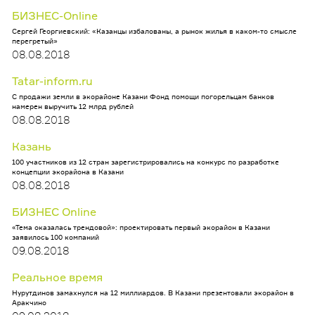
БИЗНЕС-Online
Сергей Георгиевский: «Казанцы избалованы, а рынок жилья в каком-то смысле
перегретый»
08.08.2018
Tatar-inform.ru
С продажи земли в экорайоне Казани Фонд помощи погорельцам банков
намерен выручить 12 млрд рублей
08.08.2018
Казань
100 участников из 12 стран зарегистрировались на конкурс по разработке
концепции экорайона в Казани
08.08.2018
БИЗНЕС Online
«Тема оказалась трендовой»: проектировать первый экорайон в Казани
заявилось 100 компаний
09.08.2018
Реальное время
Нурутдинов замахнулся на 12 миллиардов. В Казани презентовали экорайон в
Аракчино