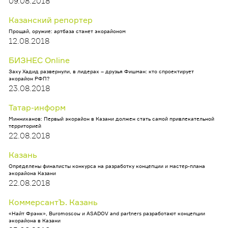
09.08.2018
Казанский репортер
Прощай, оружие: артбаза станет экорайоном
12.08.2018
БИЗНЕС Online
Заху Хадид развернули, в лидерах – друзья Фишман: кто спроектирует
экорайон РФП?
23.08.2018
Татар-информ
Минниханов: Первый экорайон в Казани должен стать самой привлекательной
территорией
22.08.2018
Казань
Определены финалисты конкурса на разработку концепции и мастер-плана
экорайона Казани
22.08.2018
КоммерсантЪ. Казань
«Найт Фрэнк», Buromoscow и ASADOV and partners разработают концепции
экорайона в Казани