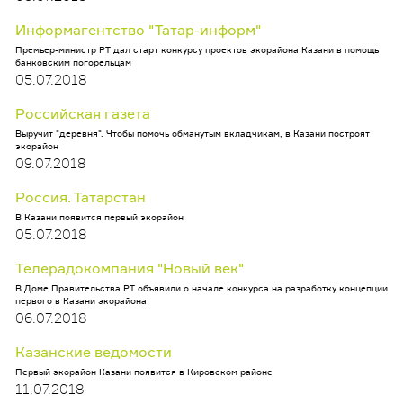
Информагентство "Татар-информ"
Премьер-министр РТ дал старт конкурсу проектов экорайона Казани в помощь
банковским погорельцам
05.07.2018
Российская газета
Выручит "деревня". Чтобы помочь обманутым вкладчикам, в Казани построят
экорайон
09.07.2018
Россия. Татарстан
В Казани появится первый экорайон
05.07.2018
Телерадокомпания "Новый век"
В Доме Правительства РТ объявили о начале конкурса на разработку концепции
первого в Казани экорайона
06.07.2018
Казанские ведомости
Первый экорайон Казани появится в Кировском районе
11.07.2018