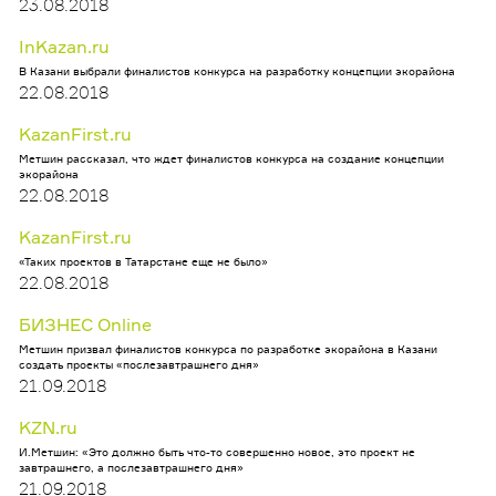
23.08.2018
InKazan.ru
В Казани выбрали финалистов конкурса на разработку концепции экорайона
22.08.2018
KazanFirst.ru
Метшин рассказал, что ждет финалистов конкурса на создание концепции
экорайона
22.08.2018
KazanFirst.ru
«Таких проектов в Татарстане еще не было»
22.08.2018
БИЗНЕС Online
Метшин призвал финалистов конкурса по разработке экорайона в Казани
создать проекты «послезавтрашнего дня»
21.09.2018
KZN.ru
И.Метшин: «Это должно быть что-то совершенно новое, это проект не
завтрашнего, а послезавтрашнего дня»
21.09.2018