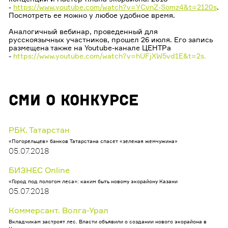
-
https://www.youtube.com/watch?v=YCvnZ-Somz4&t=2120s
.
Посмотреть ее можно у любое удобное время.
Аналогичный вебинар, проведенный для
русскоязычных участников, прошел 26 июля. Его запись
размещена также на Youtube-канале ЦЕНТРа
-
https://www.youtube.com/watch?v=hUFjXW5vd1E&t=2s.
СМИ о конкурсе
РБК. Татарстан
«Погорельцев» банков Татарстана спасет «зеленая жемчужина»
05.07.2018
БИЗНЕС Online
«Город под пологом леса»: каким быть новому экорайону Казани
05.07.2018
Коммерсант. Волга-Урал
Вкладчикам застроят лес. Власти объявили о создании нового экорайона в