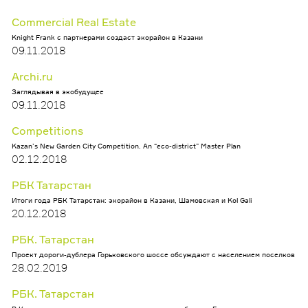
Commercial Real Estate
Knight Frank с партнерами создаст экорайон в Казани
09.11.2018
Archi.ru
Заглядывая в экобудущее
09.11.2018
Competitions
Kazan’s New Garden City Competition. An “eco-district” Master Plan
02.12.2018
РБК Татарстан
Итоги года РБК Татарстан: экорайон в Казани, Шамовская и Kol Gali
20.12.2018
РБК. Татарстан
Проект дороги-дублера Горьковского шоссе обсуждают с населением поселков
28.02.2019
РБК. Татарстан