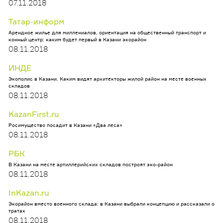
07.11.2018
Татар-информ
Арендное жилье для миллениалов, ориентация на общественный транспорт и
конный центр: каким будет первый в Казани экорайон
08.11.2018
ИНДЕ
Экополис в Казани. Каким видят архитекторы жилой район на месте военных
складов
08.11.2018
KazanFirst.ru
Росимущество посадит в Казани «Два леса»
08.11.2018
РБК
В Казани на месте артиллерийских складов построят эко-район
08.11.2018
InKazan.ru
Экорайон вместо военного склада: в Казани выбрали концепцию и рассказали о
тратах
08.11.2018