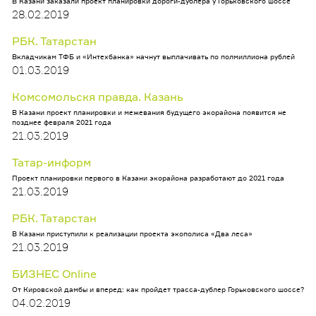
В Казани заказали проект планировки дороги-дублера у Горьковского шоссе
28.02.2019
РБК. Татарстан
Вкладчикам ТФБ и «Интехбанка» начнут выплачивать по полмиллиона рублей
01.03.2019
Комсомольскя правда. Казань
В Казани проект планировки и межевания будущего экорайона появится не
позднее февраля 2021 года
21.03.2019
Татар-информ
Проект планировки первого в Казани экорайона разработают до 2021 года
21.03.2019
РБК. Татарстан
В Казани приступили к реализации проекта экополиса «Два леса»
21.03.2019
БИЗНЕС Online
От Кировской дамбы и вперед: как пройдет трасса-дублер Горьковского шоссе?
04.02.2019