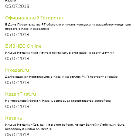
Казани
05.07.2018
Официальный Татарстан
В Доме Правительства РТ объявили о начале конкурса на разработку концепции
первого в Казани экорайона
05.07.2018
БИЗНЕС Online
Ильсур Метшин: «Уже мечтаю приезжать в этот район к своим детям!»
05.07.2018
inkazan.ru
Долгожданная монетизация: в Казани на землях РФП построят экорайон
05.07.2018
KazanFirst.ru
На «пороховой бочке»: Казань взялась за строительство экорайона
05.07.2018
Казань
Ильсур Метшин: «Где, как не в этом районе, между Волгой и Лебяжьим, быть
экорайону и жилью XXI века?»
05.07.2018